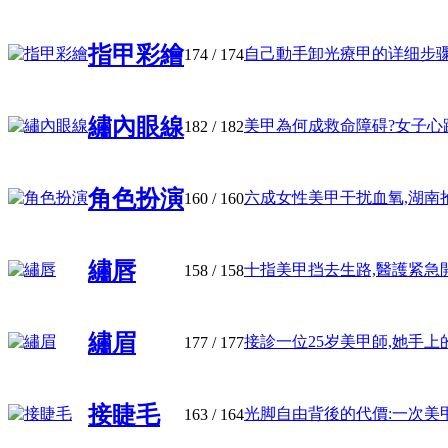
指甲彩繪
自己動手卸光療甲的详细步骤和注
174
/ 174
繡內眼線
美甲為何成救命障碍?女子心跳骤
182
/ 182
角色扮演
六成女性美甲干扰血氧,湖南抢救
160
/ 160
繡唇
十指美甲挡去生路,醫護紧急開“ 
158
/ 158
繡眉
接診一位25岁美甲師,她手上的伤
177
/ 177
接睫毛
光脚自由背後的代價:一次美甲,三
163
/ 164