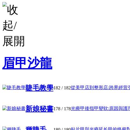
眉甲沙龍
睫毛教學
從美甲店到整形店:跨界經营引發
182
/ 182
新娘秘書
光療甲後指甲變软:原因與護理建
178
/ 178
種睫毛
贴片甲與光療延长甲的终极對决:
180
/ 180