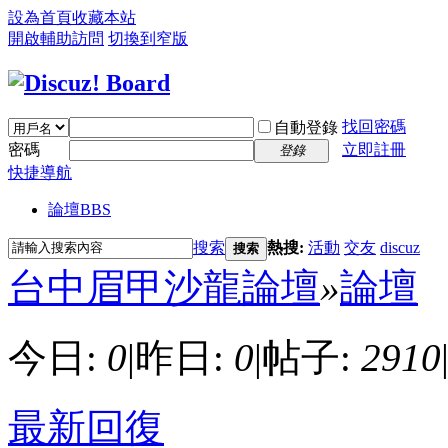
設為首頁
收藏本站
開啟輔助訪問
切換到窄版
找回密碼
自動登錄
密碼
立即註冊
登錄
快捷導航
論壇
BBS
搜索
熱搜:
活動
交友
discuz
搜索
台中眉甲沙龍論壇
»
論壇
今日:
0
|
昨日:
0
|
帖子:
2910
最新回復