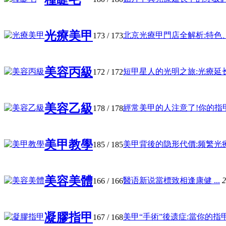
光療美甲
北京光療甲門店全解析:特色、选
173
/ 173
美容丙級
短甲星人的光明之旅:光療延长的
172
/ 172
美容乙級
經常美甲的人注意了!你的指甲可
178
/ 178
美甲教學
美甲背後的隐形代價:频繁光療甲
185
/ 185
美容美體
醫语新说當標致相逢康健 ...
2
166
/ 166
凝膠指甲
美甲“手術”後遗症:當你的指甲 .
167
/ 168