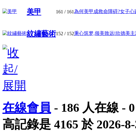
美甲
為何美甲成救命障碍?女子心跳骤
161
/ 161
紋繡藝術
秉心筑梦,领美致远!欣德美主題學
152
/ 152
在線會員
-
186
人在線 -
0
高記錄是
4165
於
2026-8-