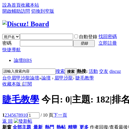
設為首頁
收藏本站
開啟輔助訪問
切換到窄版
找回密碼
自動登錄
密碼
立即註冊
登錄
快捷導航
論壇
BBS
搜索
熱搜:
活動
交友
discuz
搜索
台中眉甲沙龍論壇
»
論壇
›
眉甲沙龍
›
睫毛教學
收藏本版
|
訂閱
睫毛教學
今日:
0
|
主題:
182
|
排名
1
2
3
4
5
6
7
8
9
10
/ 10 頁
下一頁
返 回
新窗
全部主題
最新
熱門
熱帖
精華
更多
作者
回復/查看
最後