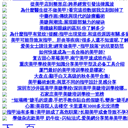
從美甲店到整形店:跨界經营引發法律風波
為什麼醫生從不做美甲?看完這些数据我立刻卸掉了
中藥作画:傳统與現代的診療藝術
美睫與潮流:展现眼部魅力的秘诀
美瞳線和眼線的區别,你了解多少
為什麼指甲有竖纹?提醒:指甲出現竖纹,和這些原因有關,多
美甲可能导致灰指甲、肝炎等疾病?很多人還不知道呢,了
爱美女士請注意!經常做美甲,“指甲脱落”的坑要防范
如何快速成為一名合格的美甲師?
复古甜心草莓美甲,南宁美甲速成班作品
重庆美甲學校美甲知識分享美甲甲型及必备工具介绍
厦門最好的美甲培训學校是哪家?
大盘点:顯手白又高级的秋冬美甲合集!
美甲藝術創意:與眾不同的指甲設計灵感分享
深圳市沙井區美甲美睫學校(深圳美甲美睫培训學校哪...
石家庄美甲美睫培训學校一览榜
“短塌稀”睫毛的逆袭,手把手教你貼自然假睫毛,變身“睫毛
心塞!美容院人去楼空 卡里還有3000多元没消费
指甲油有多毒?美甲師成了高危职業?长期美甲或會导致不孕
學做杂志款美甲 奶牛纹+闪钻法式,爱美網分享简单美甲教