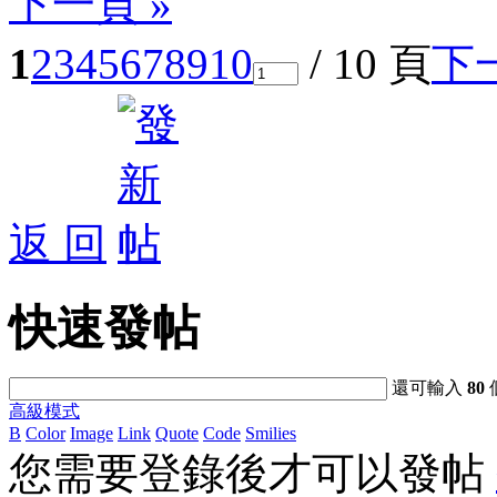
下一頁 »
1
2
3
4
5
6
7
8
9
10
/ 10 頁
下
返 回
快速發帖
還可輸入
80
高級模式
B
Color
Image
Link
Quote
Code
Smilies
您需要登錄後才可以發帖