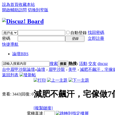
設為首頁
收藏本站
開啟輔助訪問
切換到窄版
找回密碼
自動登錄
密碼
立即註冊
登錄
快捷導航
論壇
BBS
搜索
熱搜:
活動
交友
discuz
搜索
台中眉甲沙龍論壇
»
論壇
›
眉甲沙龍
›
美甲
›
減肥不飆汗，宅傢做
返回列表
減肥不飆汗，宅傢做7
查看:
3443
|
回復:
0
[複製鏈接]
電梯直達