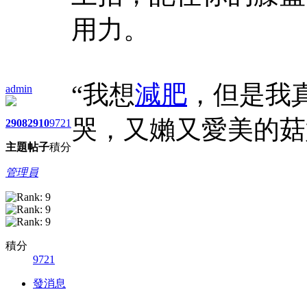
用力。
“我想
減肥
，但是我
admin
哭，又嬾又愛美的菇
2908
2910
9721
主題
帖子
積分
管理員
積分
9721
發消息