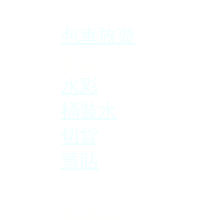
包車旅遊
金回收
水彩
桶裝水
切貨
票貼
緊緻
雙眼皮