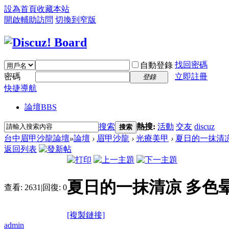
設為首頁
收藏本站
開啟輔助訪問
切換到窄版
找回密碼
自動登錄
密碼
立即註冊
登錄
快捷導航
論壇
BBS
搜索
熱搜:
活動
交友
discuz
搜索
台中眉甲沙龍論壇
»
論壇
›
眉甲沙龍
›
光療美甲
›
夏日的一抹清
返回列表
夏日的一抹清凉 多色
查看:
2631
|
回復:
0
[複製鏈接]
admin