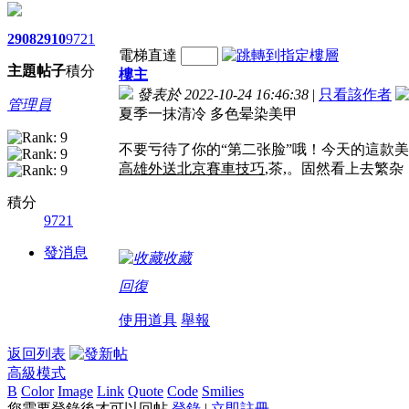
2908
2910
9721
電梯直達
主題
帖子
積分
樓主
發表於 2022-10-24 16:46:38
|
只看該作者
管理員
夏季一抹清冷 多色晕染美甲
不要亏待了你的“第二张脸”哦！今天的這款
高雄外送北京賽車技巧
,茶,。固然看上去繁
積分
9721
發消息
收藏
回復
使用道具
舉報
返回列表
高級模式
B
Color
Image
Link
Quote
Code
Smilies
您需要登錄後才可以回帖
登錄
|
立即註冊