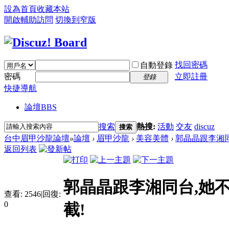
設為首頁
收藏本站
開啟輔助訪問
切換到窄版
找回密碼
自動登錄
密碼
立即註冊
登錄
快捷導航
論壇
BBS
搜索
熱搜:
活動
交友
discuz
搜索
台中眉甲沙龍論壇
»
論壇
›
眉甲沙龍
›
美容美體
›
郭晶晶跟李湘同
返回列表
郭晶晶跟李湘同台,她
查看:
2546
|
回復:
0
截!