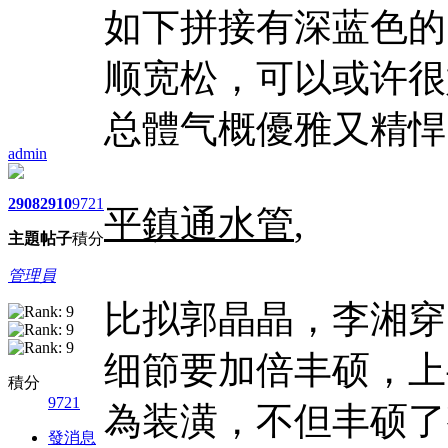
如下拼接有深蓝色的
顺宽松，可以或许很
总體气概優雅又精悍
admin
2908
2910
9721
平鎮通水管
,
主題
帖子
積分
管理員
比拟郭晶晶，李湘穿
细節要加倍丰硕，上
積分
9721
為装潢，不但丰硕了
發消息