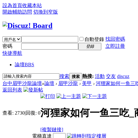
設為首頁
收藏本站
開啟輔助訪問
切換到窄版
找回密碼
自動登錄
密碼
立即註冊
登錄
快捷導航
論壇
BBS
搜索
熱搜:
活動
交友
discuz
搜索
台中眉甲沙龍論壇
»
論壇
›
眉甲沙龍
›
美甲
›
河狸家如何一鱼三吃_
返回列表
河狸家如何一鱼三吃_
查看:
2730
|
回復:
0
[複製鏈接]
電梯直達