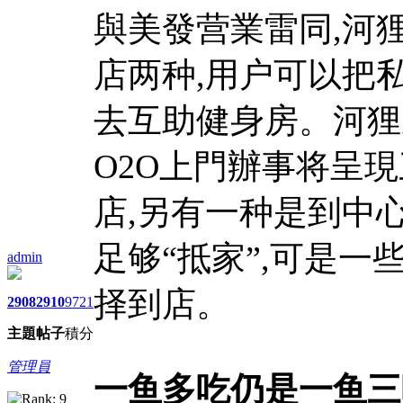
與美發营業雷同,河
店两种,用户可以把
去互助健身房。河狸
O2O上門辦事将呈現
店,另有一种是到中
足够“抵家”,可是一
admin
择到店。
2908
2910
9721
主題
帖子
積分
管理員
一鱼多吃仍是一鱼三