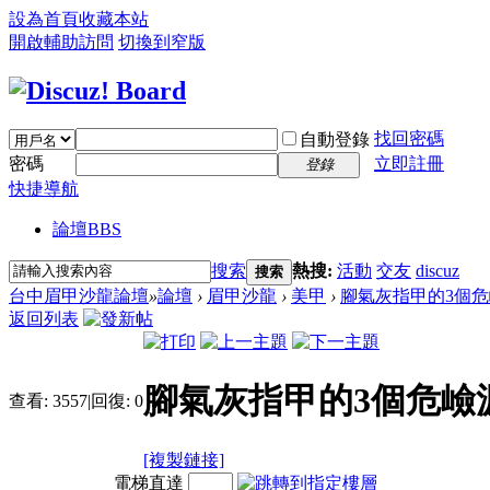
設為首頁
收藏本站
開啟輔助訪問
切換到窄版
找回密碼
自動登錄
密碼
立即註冊
登錄
快捷導航
論壇
BBS
搜索
熱搜:
活動
交友
discuz
搜索
台中眉甲沙龍論壇
»
論壇
›
眉甲沙龍
›
美甲
›
腳氣灰指甲的3個
返回列表
腳氣灰指甲的3個危嶮
查看:
3557
|
回復:
0
[複製鏈接]
電梯直達