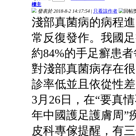
樓主
發表於 2018-8-2 14:17:54
|
只看該作者
淺部真菌病的病程進
常反復發作。我國足癬
約84%的手足癬患
對淺部真菌病存在很
診率低並且依從性差
3月26日，在“要真
年中國護足護膚周”
皮科專傢提醒，有三