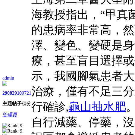
海教授指出，“甲真
的患病率非常高，然
澤、變色、變硬是身
療，甚至盲目選擇或
示，我國腳氣患者大
admin
治療，僅有不足三分
2908
2910
9721
行確診,
龜山抽水肥
主題
帖子
積分
管理員
自行減藥、停藥，沒