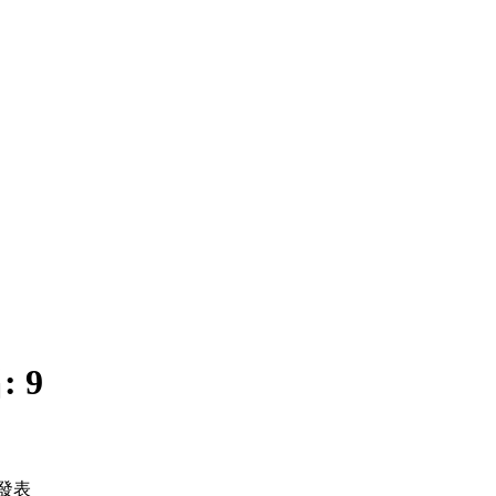
:
9
發表